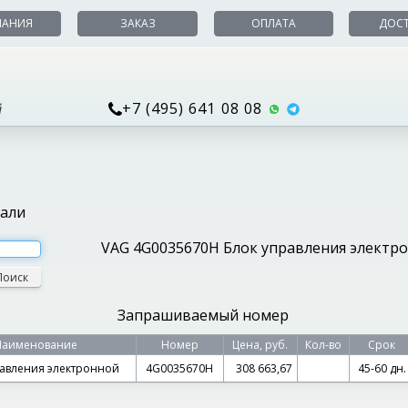
ПАНИЯ
ЗАКАЗ
ОПЛАТА
ДОС
+7 (495) 641 08 08
й
тали
VAG 4G0035670H Блок управления электр
Поиск
Запрашиваемый номер
Наименование
Номер
Цена, руб.
Кол-во
Срок
равления электронной
4G0035670H
308 663,67
45-60 дн.