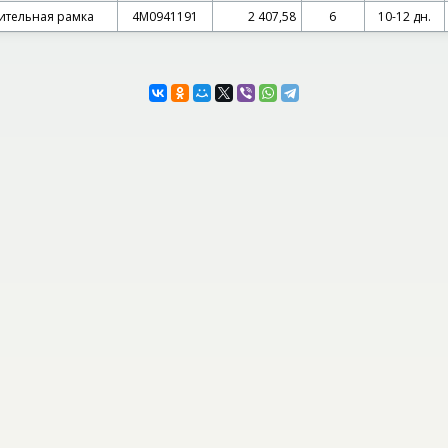
ительная рамка
4M0941191
2 407,58
6
10-12 дн.