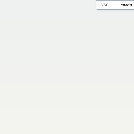
VAG
Уплотн