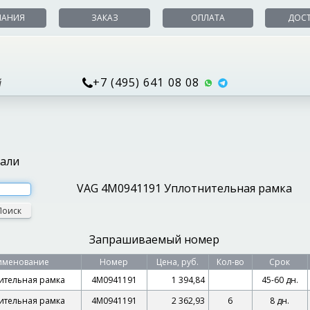
ПАНИЯ
ЗАКАЗ
ОПЛАТА
ДОС
+7 (495) 641 08 08
й
тали
VAG 4M0941191 Уплотнительная рамка
Поиск
Запрашиваемый номер
именование
Номер
Цена, руб.
Кол-во
Срок
ительная рамка
4M0941191
1 394,84
45-60 дн.
ительная рамка
4M0941191
2 362,93
6
8 дн.