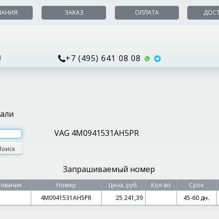
ПАНИЯ
ЗАКАЗ
ОПЛАТА
ДОС
+7 (495) 641 08 08
й
тали
VAG 4M0941531AH5PR
Поиск
Запрашиваемый номер
ование
Номер
Цена, руб.
Кол-во
Срок
4M0941531AH5PR
25 241,39
45-60 дн.